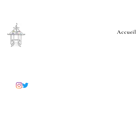
Le Kiosque à Musique
Accueil
École de musique
Fontenay-sous-Bois
lekiosqueamusique94@gmail.com
+33 6 84 63 16 28