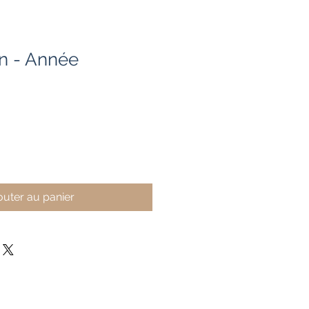
n - Année
outer au panier